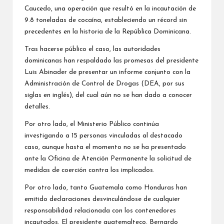
s,
Caucedo, una operación que resultó en la incautación de
activa.
p
9.8 toneladas de cocaína, estableciendo un récord sin
precedentes en la historia de la República Dominicana.
o
Tras hacerse público el caso, las autoridades
r
dominicanas han respaldado las promesas del presidente
N
Luis Abinader de presentar un informe conjunto con la
Administración de Control de Drogas (DEA, por sus
iñ
siglas en inglés), del cual aún no se han dado a conocer
o
detalles.
s
Por otro lado, el Ministerio Público continúa
investigando a 15 personas vinculadas al destacado
caso, aunque hasta el momento no se ha presentado
ante la Oficina de Atención Permanente la solicitud de
medidas de coerción contra los implicados.
Por otro lado, tanto Guatemala como Honduras han
emitido declaraciones desvinculándose de cualquier
responsabilidad relacionada con los contenedores
incautados. El presidente guatemalteco, Bernardo