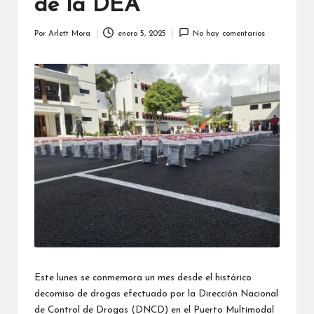
N
de la DEA
informar
y
o
educar,
Por
Arlett Mora
enero 5, 2025
No hay comentarios
Publicado
ti
aquí
por
los
ci
pequeños
reporteros
a
cuentan
s
historias
del
p
mundo
desde
a
su
r
perspectiva,
fomentando
a
la
creatividad,
N
el
iñ
aprendizaje
Este lunes se conmemora un mes desde el histórico
y
o
decomiso de drogas efectuado por la Dirección Nacional
la
de Control de Drogas (DNCD) en el Puerto Multimodal
participación