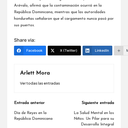
Arévalo, afirmó que la contaminación ocurrió en la
República Dominicana, mientras que las autoridades
hondureñas señalaron que el cargamento nunca pasó por
sus puertos.
Share via:
Facebook
X (Twitter)
LinkedIn
Arlett Mora
Ver todas las entradas
Navegación
Entrada anterior
Siguiente entrada
de
Día de Reyes en la
La Salud Mental en los
República Dominicana
Niños: Un Pilar para su
entradas
Desarrollo Integral