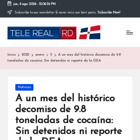
jue., 6 ago. 2026
-
12:06:40 PM
Subscribe to our newsletter & never miss our best posts.
Subscribe Now!
Saltar
al
T
contenido
TeleRealRD
es
el
un
espacio
e
Inicio
2025
enero
5
A un mes del histórico decomiso de 9.8
único
R
toneladas de cocaína: Sin detenidos ni reporte de la DEA
donde
los
e
niños
son
a
Publicada
Noticias
los
en
l
protagonistas
A un mes del histórico
de
R
decomiso de 9.8
las
noticias.
D
toneladas de cocaína:
Creado
:
para
Sin detenidos ni reporte
inspirar,